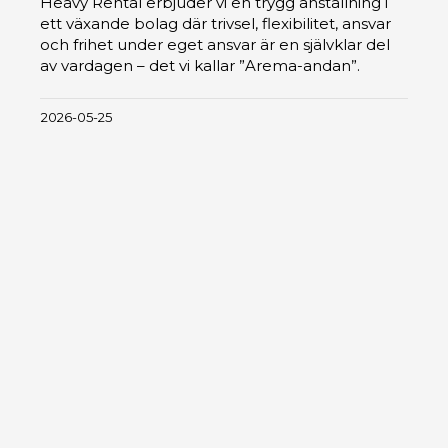
Heavy Rental erbjuder vi en trygg anställning i
ett växande bolag där trivsel, flexibilitet, ansvar
och frihet under eget ansvar är en självklar del
av vardagen – det vi kallar ”Arema-andan”.
2026-05-25