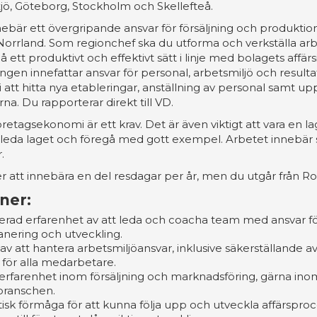
jö, Göteborg, Stockholm och Skellefteå.
ebär ett övergripande ansvar för försäljning och produktio
orrland. Som regionchef ska du utforma och verkställa ar
ett produktivt och effektivt sätt i linje med bolagets affär
ningen innefattar ansvar för personal, arbetsmiljö och resu
 i att hitta nya etableringar, anställning av personal samt u
na. Du rapporterar direkt till VD.
etagsekonomi är ett krav. Det är även viktigt att vara en 
leda laget och föregå med gott exempel. Arbetet innebär 
.
att innebära en del resdagar per år, men du utgår från Ro
oner:
ad erfarenhet av att leda och coacha team med ansvar f
anering och utveckling.
av att hantera arbetsmiljöansvar, inklusive säkerställande a
 för alla medarbetare.
 erfarenhet inom försäljning och marknadsföring, gärna ino
branschen.
tisk förmåga för att kunna följa upp och utveckla affärsproc