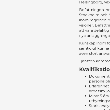
Helsingborg, Väx
Befattningen inn
Stockholm och N
inom regionen på 
visioner. Befatt
att vara delaktig
nya anläggningar
Kunskap inom för
samtidigt kunna 
även stort ansvar
Tjänsten kommer 
Kvalifikati
Dokumenter
personalpl
Erfarenhet 
arbetsmiljö
Minst 5 års
uthyrnings
Stark analy