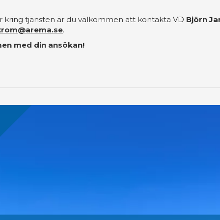
r kring tjänsten är du välkommen att kontakta VD
Björn J
strom@arema.se
.
en med din ansökan!