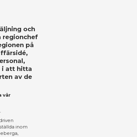
äljning och
 regionchef
regionen på
ffärsidé,
ersonal,
i att hitta
rten av de
a vår
.
driven
ställda inom
leberga,