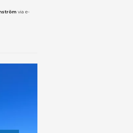
anström
via e-