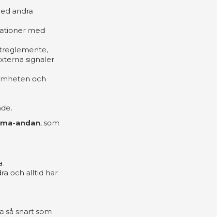
med andra
lationer med
streglemente,
externa signaler
ksamheten och
nde.
ema-andan
, som
a.
ra och alltid har
na så snart som