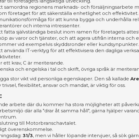
r till företagets långsiktiga utveckling.
t samordna regionens marknads- och försäljningsarbete 
om företaget för att säkerställa enhetlighet och effektivitet.
unikationsförmåga för att kunna bygga och underhålla re
erantörer och interna intressenter.
 fatta självständiga beslut inom ramen för företagets atte
nköp av varor och tjänster, och att agera utifrån interna och 
mmer vid exempelvis skyddsronder eller kundsynpunkter.
 använda IT-verktyg för att effektivisera den dagliga ver
iviteter.
r ett krav, C är meriterande.
enska och engelska i tal och skrift, övriga språk är meritera
gga stor vikt vid personliga egenskaper. Den så kallade
Ar
ivsel, flexibilitet, ansvar och mandat, är viktig för oss.
:
nde arbete där du kommer ha stora möjligheter att påverk
arbetsmiljö där alla "drar åt samma håll", gärna hjälper varand
entrum.
slutning till Motorbranschavtalet.
nligt överenskommelse.
kningsdag:
31/3
, men vi håller löpande intervjuer, så sök gär