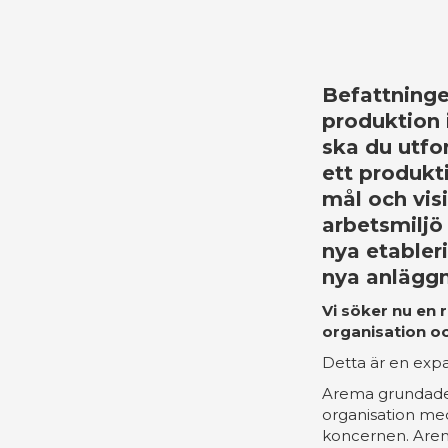
Befattninge
produktion 
ska du utfo
ett produkti
mål och vis
arbetsmiljö 
nya etabler
nya anläggn
Vi söker nu en 
organisation oc
Detta är en expa
Arema grundades 
organisation med
koncernen. Arem