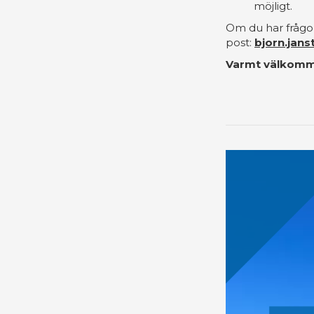
möjligt.
Om du har frågo
post:
bjorn.jan
Varmt välkomm