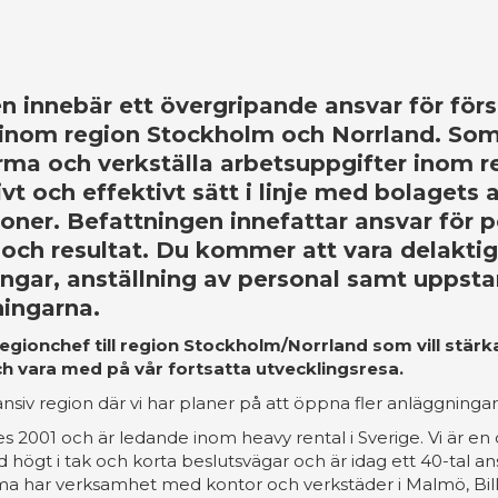
n innebär ett övergripande ansvar för förs
inom region Stockholm och Norrland. Som
rma och verkställa arbetsuppgifter inom 
vt och effektivt sätt i linje med bolagets a
ioner. Befattningen innefattar ansvar för p
och resultat. Du kommer att vara delaktig 
ingar, anställning av personal samt uppsta
ingarna.
regionchef till region Stockholm/Norrland som vill stärk
h vara med på vår fortsatta utvecklingsresa.
nsiv region där vi har planer på att öppna fler anläggningar
2001 och är ledande inom heavy rental i Sverige. Vi är en 
 högt i tak och korta beslutsvägar och är idag ett 40-tal an
a har verksamhet med kontor och verkstäder i Malmö, Bil