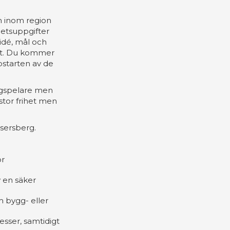
n inom region
betsuppgifter
sidé, mål och
ltat. Du kommer
ppstarten av de
lagspelare men
stor frihet men
sersberg.
ör
v en säker
m bygg- eller
esser, samtidigt