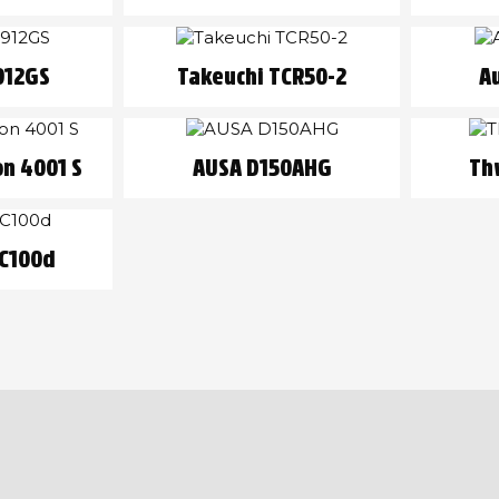
912GS
Takeuchi TCR50-2
A
n 4001 S
AUSA D150AHG
Th
TC100d