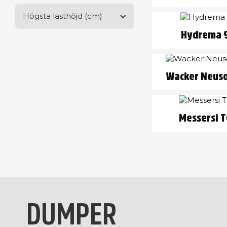
0
0
Högsta lasthöjd (cm)
Hydrema 
0
0
Wacker Neuso
Messersi 
DUMPER