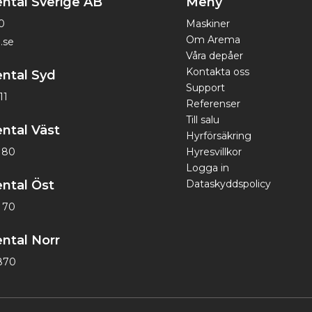
ntal Sverige AB
Meny
0
Maskiner
Om Arema
.se
Våra depåer
Kontakta oss
ntal Syd
Support
11
Referenser
Till salu
ntal Väst
Hyrförsäkring
1 80
Hyresvillkor
Logga in
ntal Öst
Dataskyddspolicy
 70
ntal Norr
870