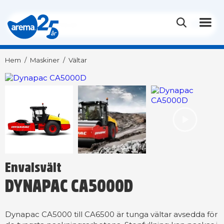
Hem
/
Maskiner
/
Vältar
Envalsvält
DYNAPAC CA5000D
Dynapac CA5000 till CA6500 är tunga vältar avsedda för