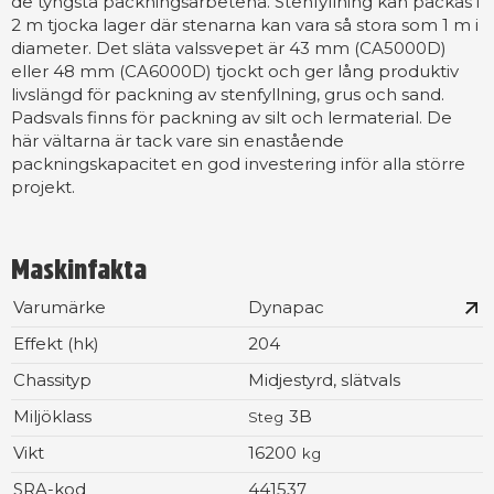
de tyngsta packningsarbetena. Stenfyllning kan packas i
2 m tjocka lager där stenarna kan vara så stora som 1 m i
diameter. Det släta valssvepet är 43 mm (CA5000D)
eller 48 mm (CA6000D) tjockt och ger lång produktiv
livslängd för packning av stenfyllning, grus och sand.
Padsvals finns för packning av silt och lermaterial. De
här vältarna är tack vare sin enastående
packningskapacitet en god investering inför alla större
projekt.
Maskinfakta
Varumärke
Dynapac
Effekt (hk)
204
Chassityp
Midjestyrd, slätvals
Miljöklass
3B
Steg
Vikt
16200
kg
SRA-kod
441537