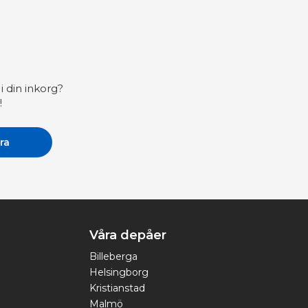
i din inkorg?
!
Våra depåer
Billeberga
Helsingborg
Kristianstad
Malmö