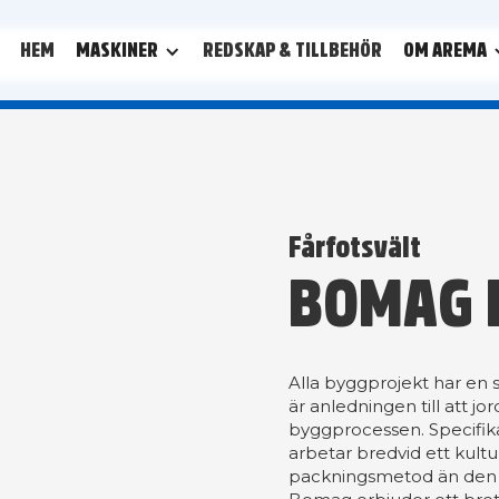
HEM
MASKINER
REDSKAP & TILLBEHÖR
OM AREMA
Fårfotsvält
BOMAG 
Alla byggprojekt har en
är anledningen till att j
byggprocessen. Specifik
arbetar bredvid ett kul
packningsmetod än den 