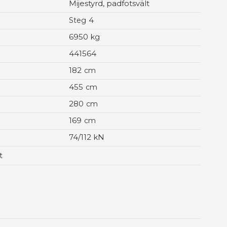
Mijestyrd, padfotsvält
4
Steg
6950
kg
441564
182
cm
455
cm
280
cm
169
cm
74/112 kN
t