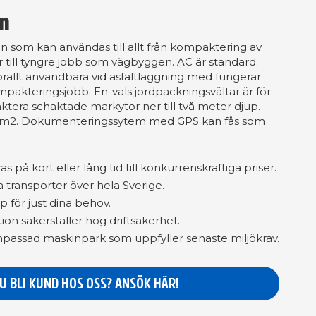
on
 ton som kan användas till allt från kompaktering av
 till tyngre jobb som vägbyggen. AC är standard.
örallt användbara vid asfaltläggning med fungerar
akteringsjobb. En-vals jordpackningsvältar är för
ktera schaktade markytor ner till två meter djup.
g/cm2. Dokumenteringssytem med GPS kan fås som
 på kort eller lång tid till konkurrenskraftiga priser.
a transporter över hela Sverige.
p för just dina behov.
ion säkerställer hög driftsäkerhet.
assad maskinpark som uppfyller senaste miljökrav.
DU BLI KUND HOS OSS? ANSÖK HÄR!