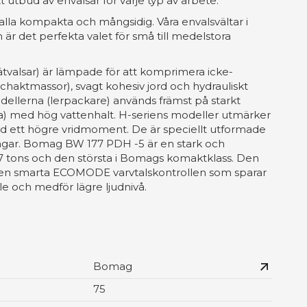
 utbud av envalsar för varje typ av arbete.
alla kompakta och mångsidig. Våra envalsvältar i
ton är det perfekta valet för små till medelstora
ätvalsar) är lämpade för att komprimera icke-
 schaktmassor), svagt kohesiv jord och hydrauliskt
ellerna (lerpackare) används främst på starkt
iga) med hög vattenhalt. H-seriens modeller utmärker
d ett högre vridmoment. De är speciellt utformade
ingar. Bomag BW 177 PDH -5 är en stark och
 tons och den största i Bomags komaktklass. Den
den smarta ECOMODE varvtalskontrollen som sparar
le och medför lägre ljudnivå.
Bomag
75