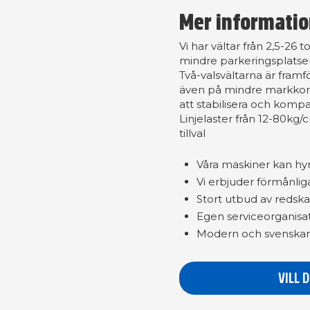
Mer informati
Vi har vältar från 2,5-26
mindre parkeringsplatser
Två-valsvältarna är framf
även på mindre markkomp
att stabilisera och kompa
Linjelaster från 12-80k
tillval
Våra maskiner kan hyras
Vi erbjuder förmånlig
Stort utbud av redska
Egen serviceorganisat
Modern och svenskanp
VILL 