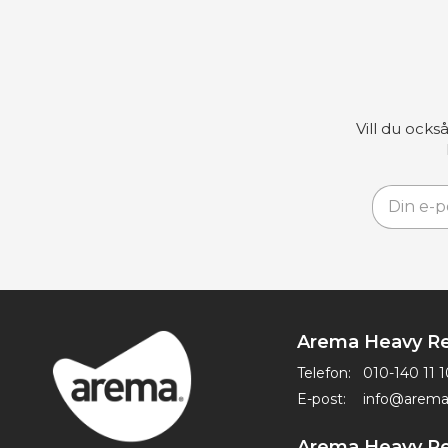
Vill du ocks
Arema Heavy Re
Telefon:
010-140 11 1
E-post:
info@arema
Arema Heavy Re