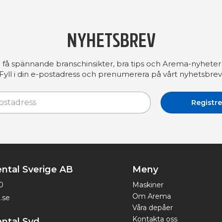
NYHETSBREV
å få spännande branschinsikter, bra tips och Arema-nyheter 
Fyll i din e-postadress och prenumerera på vårt nyhetsbrev
ntal Sverige AB
Meny
0
Maskiner
Om Arema
.se
Våra depåer
Kontakta oss
ntal Syd