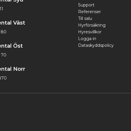
Support
11
Referenser
Till salu
ntal Väst
Hyrförsäkring
1 80
Hyresvillkor
Logga in
ntal Öst
Dataskyddspolicy
 70
ntal Norr
870