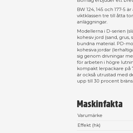
Bomag erbjuder ett brett
BW 124, 145 och 177-5 är 
viktklassen tre till åtta 
anläggningar.
Modellerna i D-serien (sl
kohesiv jord (sand, grus,
bundna material. PD-mod
kohesiva jordar (lerhalt
sig genom drivningar me
för arbeten i högre lutn
kompakt lerpackare på 7
är också utrustad med 
upp till 30 procent bräns
Maskinfakta
Varumärke
Effekt (hk)