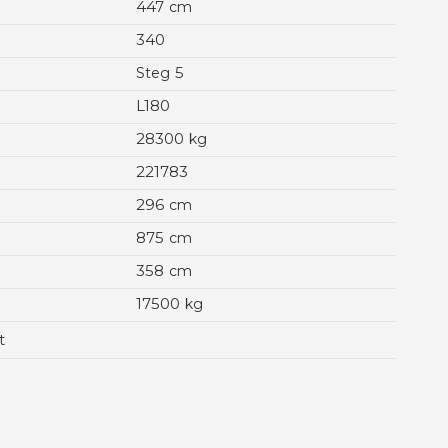
447
cm
340
5
Steg
L180
28300
kg
221783
296
cm
875
cm
358
cm
17500
kg
t