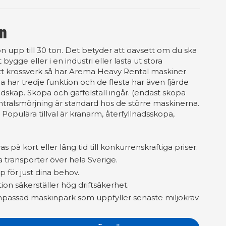
on
ton upp till 30 ton. Det betyder att oavsett om du ska
 bygge eller i en industri eller lasta ut stora
tt krossverk så har Arema Heavy Rental maskiner
la har tredje funktion och de flesta har även fjärde
redskap. Skopa och gaffelställ ingår. (endast skopa
ntralsmörjning är standard hos de större maskinerna.
. Populära tillval är kranarm, återfyllnadsskopa,
 på kort eller lång tid till konkurrenskraftiga priser.
a transporter över hela Sverige.
p för just dina behov.
ion säkerställer hög driftsäkerhet.
assad maskinpark som uppfyller senaste miljökrav.