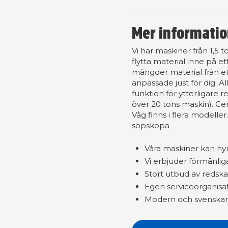
Mer informati
Vi har maskiner från 1,5 
flytta material inne på ett
mängder material från e
anpassade just för dig. Al
funktion för ytterligare 
över 20 tons maskin). Ce
Våg finns i flera modeller
sopskopa
Våra maskiner kan hyras
Vi erbjuder förmånlig
Stort utbud av redska
Egen serviceorganisat
Modern och svenskanp