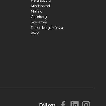
Helsingborg
Kristianstad
Malmö
Göteborg
Skellefteå
Rosersberg, Märsta
Växjö
Följ oss