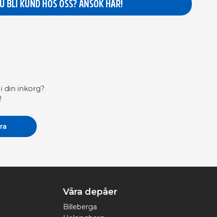
DU BLI KUND HOS OSS? ANSÖK HÄR!
i din inkorg?
!
Våra depåer
Billeberga