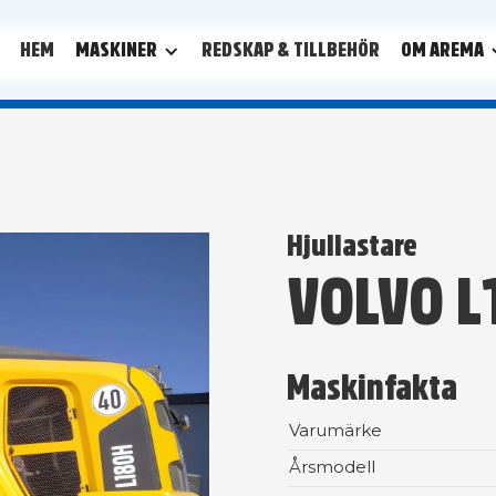
HEM
MASKINER
REDSKAP & TILLBEHÖR
OM AREMA
Hjullastare
VOLVO L
Maskinfakta
Varumärke
Årsmodell