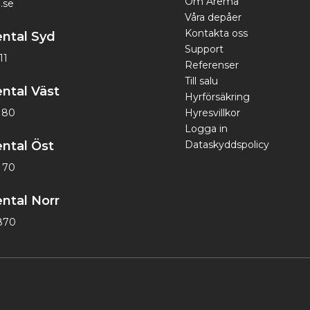
Om Arema
.se
Våra depåer
Kontakta oss
ntal Syd
Support
11
Referenser
Till salu
ntal Väst
Hyrförsäkring
1 80
Hyresvillkor
Logga in
ntal Öst
Dataskyddspolicy
 70
ntal Norr
870