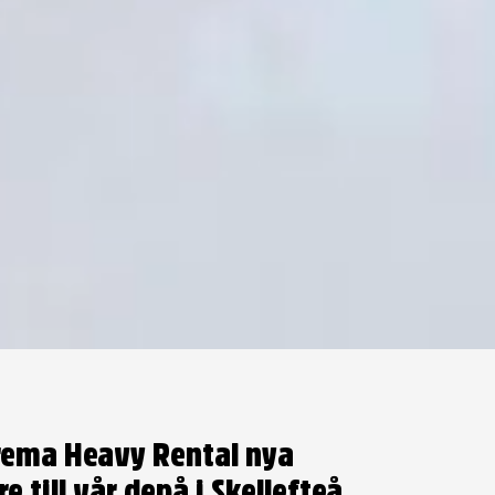
rema Heavy Rental nya
 till vår depå i Skellefteå.