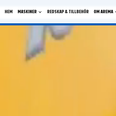
HEM
MASKINER
REDSKAP & TILLBEHÖR
OM AREMA