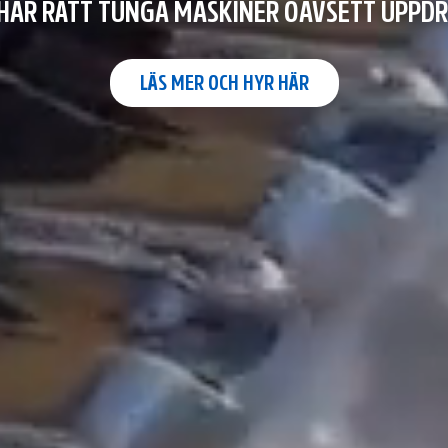
 HAR RÄTT TUNGA MASKINER OAVSETT UPPD
LÄS MER OCH HYR HÄR